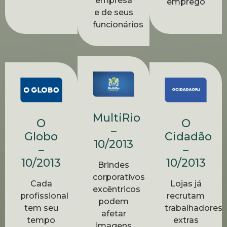
empresa
emprego
e de seus
funcionários
MultiRio
O
O
–
Globo
Cidadão
10/2013
–
–
10/2013
10/2013
Brindes
corporativos
Cada
Lojas já
excêntricos
profissional
recrutam
podem
tem seu
trabalhadores
afetar
tempo
extras
imagens