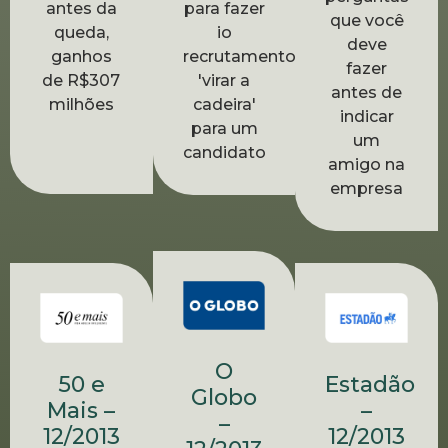
para fazer
antes da
que você
io
queda,
deve
recrutamento
ganhos
fazer
'virar a
de R$307
antes de
cadeira'
milhões
indicar
para um
um
candidato
amigo na
empresa
O
50 e
Estadão
Globo
Mais –
–
–
12/2013
12/2013