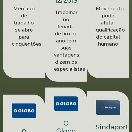
12/2013
Mercado
Movimento
Trabalhar
de
pode
no
trabalho
afetar
feriado
se abre
qualificação
de fim de
para
do capital
ano tem
cinquentões
humano
suas
vantagens,
dizem os
especialistas
O
Sindaport
o
Globo