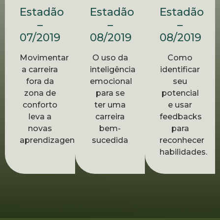
Estadão
Estadão
Estadão
–
–
–
07/2019
08/2019
08/2019
Movimentar
O uso da
Como
a carreira
inteligência
identificar
fora da
emocional
seu
zona de
para se
potencial
conforto
ter uma
e usar
leva a
carreira
feedbacks
novas
bem-
para
aprendizagens
sucedida
reconhecer
habilidades.