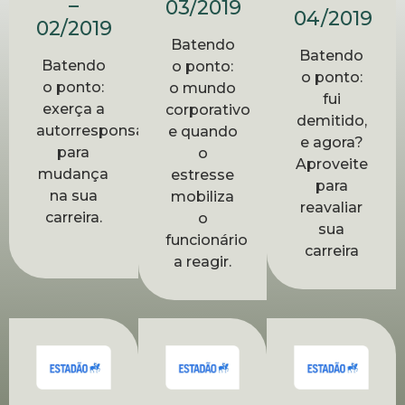
–
03/2019
04/2019
02/2019
Batendo
Batendo
Batendo
o ponto:
o ponto:
o ponto:
o mundo
fui
exerça a
corporativo
demitido,
autorresponsabilidade
e quando
e agora?
para
o
Aproveite
mudança
estresse
para
na sua
mobiliza
reavaliar
carreira.
o
sua
funcionário
carreira
a reagir.